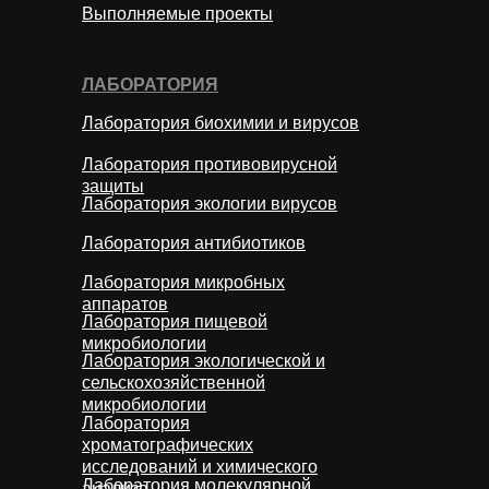
Выполняемые проекты
ЛАБОРАТОРИЯ
Лаборатория биохимии и вирусов
Лаборатория противовирусной
защиты
Лаборатория экологии вирусов
Лаборатория антибиотиков
Лаборатория микробных
аппаратов
Лаборатория пищевой
микробиологии
Лаборатория экологической и
сельскохозяйственной
микробиологии
Лаборатория
хроматографических
исследований и химического
Лаборатория молекулярной
анализа