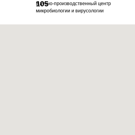
105
Научно-производственный центр
микробиологии и вирусологии