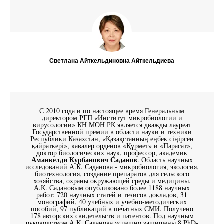
Светлана Айткельдиновна Айткельдиева
С 2010 года и по настоящее время Генеральным
директором РГП «Институт микробиологии и
вирусологии» КН МОН РК является дважды лауреат
Государственной премии в области науки и техники
Республики Казахстан, «Қазақстанның еңбек сіңірген
қайраткері», кавалер орденов «Құрмет» и «Парасат»,
доктор биологических наук, профессор, академик
Аманкелди Курбанович Саданов
. Область научных
исследований А.К. Саданова - микробиология, экология,
биотехнология, создание препаратов для сельского
хозяйства, охраны окружающей среды и медицины.
А.К. Садановым опубликовано более 1188 научных
работ: 720 научных статей и тезисов докладов, 31
монографий, 40 учебных и учебно-методических
пособий, 97 публикаций в печатных СМИ. Получено
178 авторских свидетельств и патентов. Под научным
руководством А.К. Саданова успешно защищены 8 PhD-